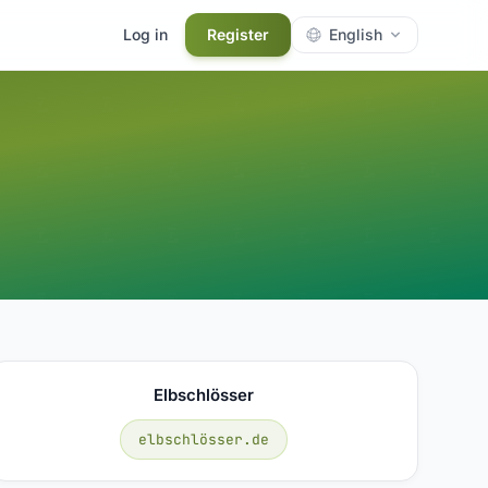
Log in
Register
English
Elbschlösser
elbschlösser.de