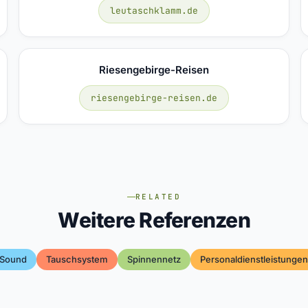
leutaschklamm.de
Riesengebirge-Reisen
riesengebirge-reisen.de
RELATED
Weitere Referenzen
-Sound
Tauschsystem
Spinnennetz
Personaldienstleistungen