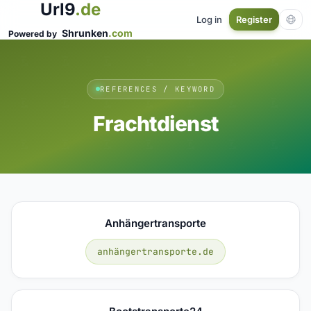
Url9
.de
Log in
Register
Shrunken
.com
Powered by
REFERENCES / KEYWORD
Frachtdienst
Anhängertransporte
anhängertransporte.de