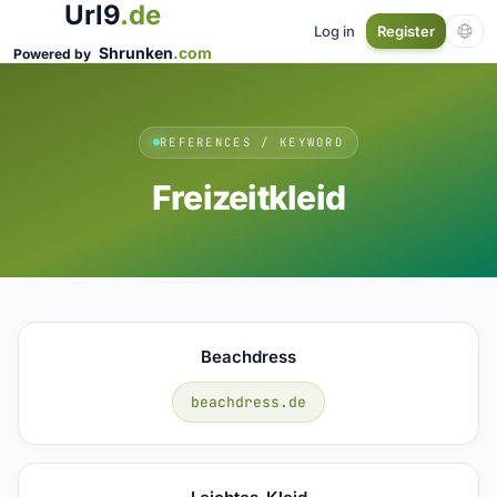
Url9
.de
Log in
Register
Shrunken
.com
Powered by
REFERENCES / KEYWORD
Freizeitkleid
Beachdress
beachdress.de