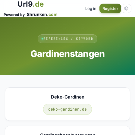
Url9
.de
Log in
Register
Shrunken
.com
Powered by
REFERENCES / KEYWORD
Gardinenstangen
Deko-Gardinen
deko-gardinen.de