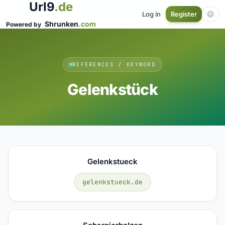
Url9
.de
Log in
Register
Shrunken
.com
Powered by
REFERENCES / KEYWORD
Gelenkstück
Gelenkstueck
gelenkstueck.de