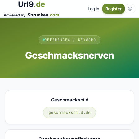
Url9
.de
Log in
Register
Shrunken
.com
Powered by
REFERENCES / KEYWORD
Geschmacksnerven
Geschmacksbild
geschmacksbild.de