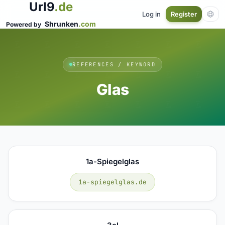
Url9
.de
Log in
Register
Shrunken
.com
Powered by
REFERENCES / KEYWORD
Glas
1a-Spiegelglas
1a-spiegelglas.de