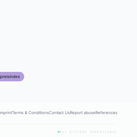
preisindex
Imprint
Terms & Conditions
Contact Us
Report abuse
References
ALL SYSTEMS OPERATIONAL