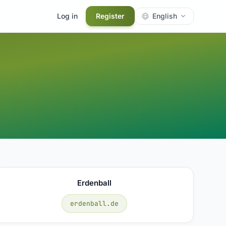
Log in
Register
English
Erdenball
erdenball.de