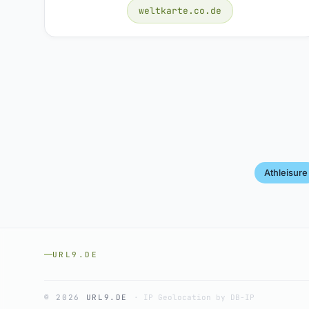
weltkarte.co.de
Athleisure
URL9.DE
© 2026
URL9.DE
·
IP Geolocation by DB-IP