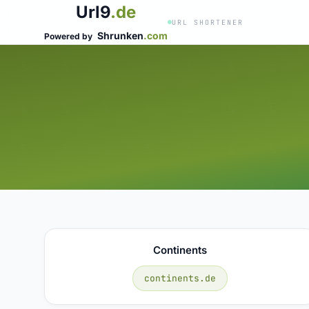
Url9
.de
URL SHORTENER
Shrunken
.com
Powered by
Continents
continents.de