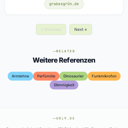
grabesgrün.de
« Previous
Next »
RELATED
Weitere Referenzen
Armlehne
Parfümöle
Dinosaurier
Funkmikrofon
Stimmigkeit
URL9.DE