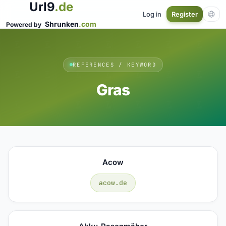
Url9
.de
Log in
Register
Shrunken
.com
Powered by
REFERENCES / KEYWORD
Gras
Acow
acow.de