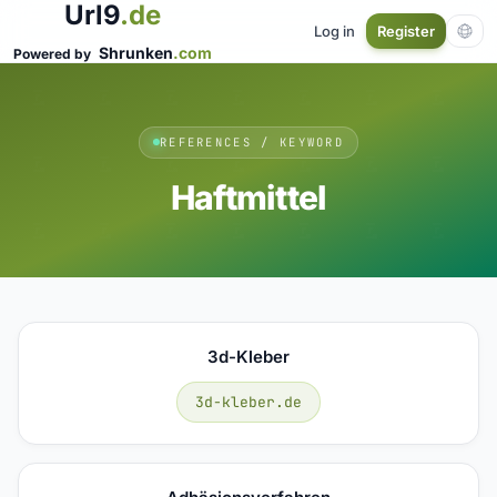
Url9
.de
Log in
Register
Shrunken
.com
Powered by
REFERENCES / KEYWORD
Haftmittel
3d-Kleber
3d-kleber.de