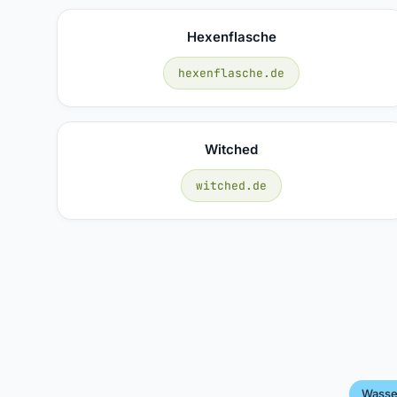
Hexenflasche
hexenflasche.de
Witched
witched.de
Wasse