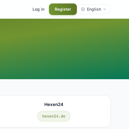
Log in
Register
English
Hexen24
hexen24.de