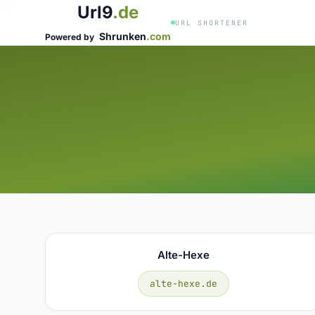
Url9
.de
URL SHORTENER
Shrunken
.com
Powered by
Alte-Hexe
alte-hexe.de