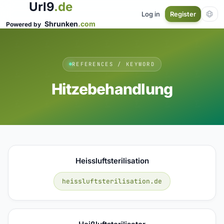
Url9
.de
Log in
Register
Shrunken
.com
Powered by
REFERENCES / KEYWORD
Hitzebehandlung
Heissluftsterilisation
heissluftsterilisation.de