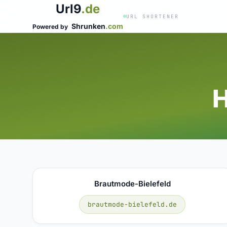
Url9
.de
URL SHORTENER
Shrunken
.com
Powered by
H
Brautmode-Bielefeld
brautmode-bielefeld.de