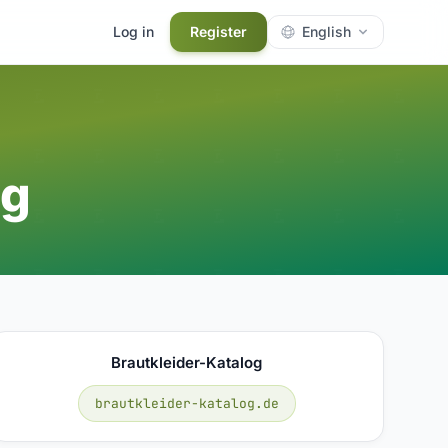
Log in
Register
English
ng
Brautkleider-Katalog
brautkleider-katalog.de