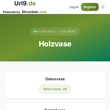
Url9
.de
Log in
Register
Shrunken
.com
Powered by
REFERENCES / KEYWORD
Holzvase
Dekorvase
dekorvase.de