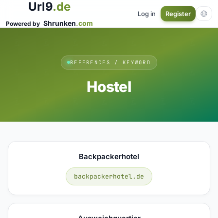
Url9
.de
Log in
Register
Shrunken
.com
Powered by
REFERENCES / KEYWORD
Hostel
Backpackerhotel
backpackerhotel.de