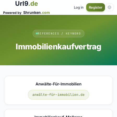
Url9
.de
Log in
Register
Shrunken
.com
Powered by
REFERENCES / KEYWORD
Immobilienkaufvertrag
Anwälte-Für-Immobilien
anwälte-für-immobilien.de