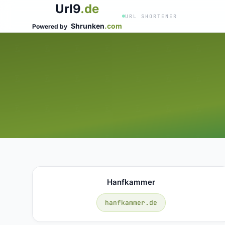
Url9
.de
URL SHORTENER
Shrunken
.com
Powered by
Hanfkammer
hanfkammer.de