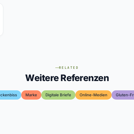
RELATED
Weitere Referenzen
ckenbiss
Marke
Digitale Briefe
Online-Medien
Gluten-F