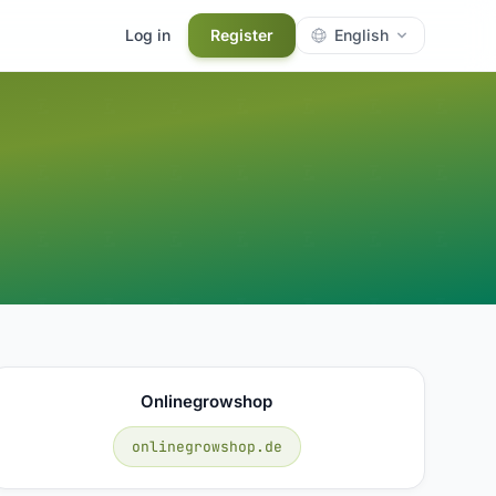
Log in
Register
English
Onlinegrowshop
onlinegrowshop.de