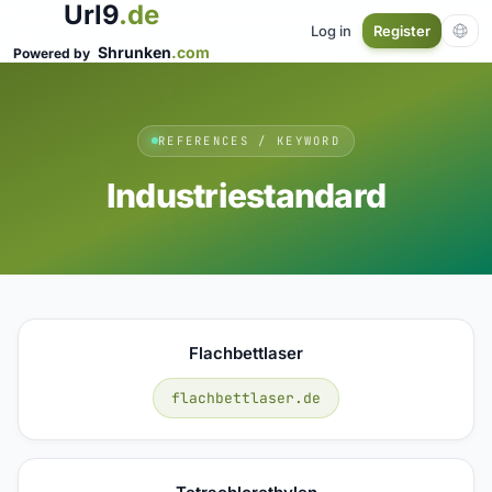
Url9
.de
Log in
Register
Shrunken
.com
Powered by
REFERENCES / KEYWORD
Industriestandard
Flachbettlaser
flachbettlaser.de