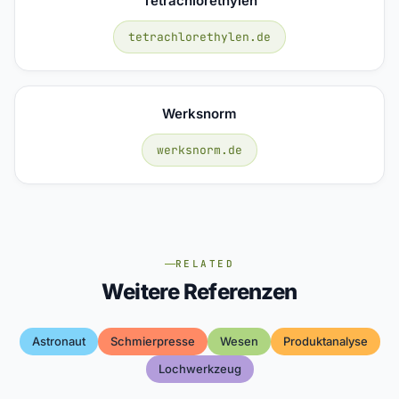
Tetrachlorethylen
tetrachlorethylen.de
Werksnorm
werksnorm.de
RELATED
Weitere Referenzen
Astronaut
Schmierpresse
Wesen
Produktanalyse
Lochwerkzeug