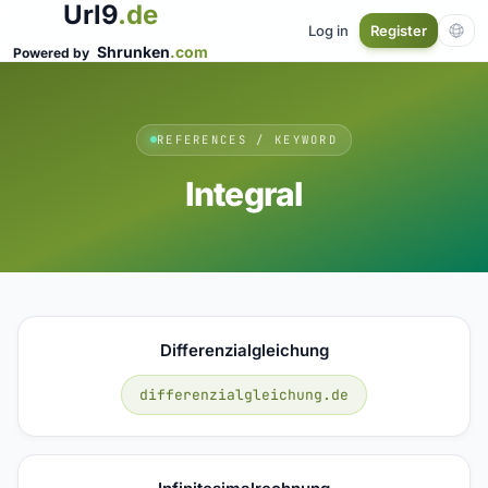
Url9
.de
Log in
Register
Shrunken
.com
Powered by
REFERENCES / KEYWORD
Integral
Differenzialgleichung
differenzialgleichung.de