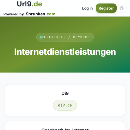
Url9
.de
Log in
Register
Shrunken
.com
Powered by
REFERENCES / KEYWORD
Internetdienstleistungen
Di9
di9.de