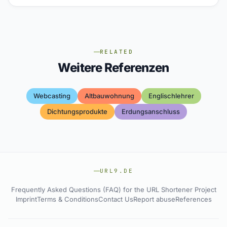
RELATED
Weitere Referenzen
Webcasting
Altbauwohnung
Englischlehrer
Dichtungsprodukte
Erdungsanschluss
URL9.DE
Frequently Asked Questions (FAQ) for the URL Shortener Project
Imprint
Terms & Conditions
Contact Us
Report abuse
References