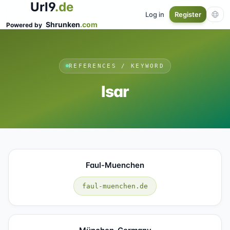
Url9
.de
Log in
Register
Shrunken
.com
Powered by
REFERENCES / KEYWORD
Isar
Faul-Muenchen
faul-muenchen.de