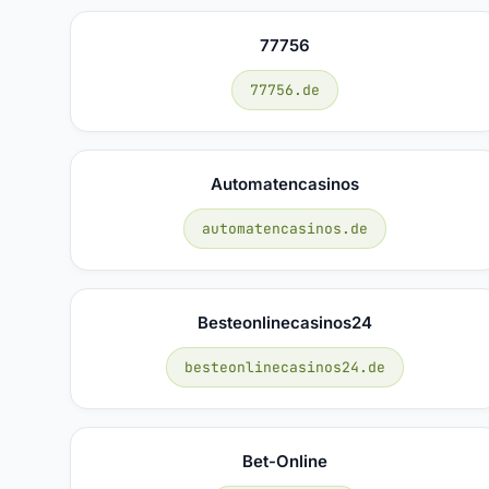
77756
77756.de
Automatencasinos
automatencasinos.de
Besteonlinecasinos24
besteonlinecasinos24.de
Bet-Online