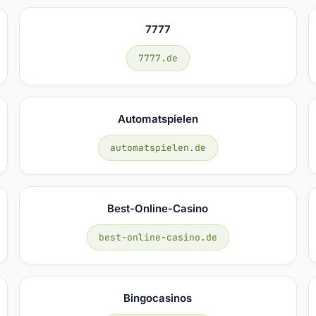
7777
7777.de
Automatspielen
automatspielen.de
Best-Online-Casino
best-online-casino.de
Bingocasinos