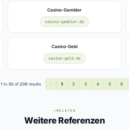
Casino-Gambler
casino-gambler.de
Casino-Geld
casino-geld.de
g
1
to
30
of
209
results
1
2
3
4
5
6
RELATED
Weitere Referenzen