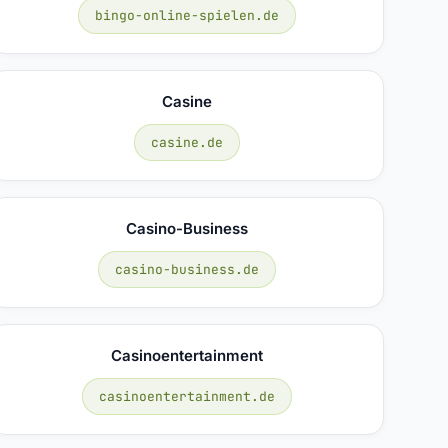
bingo-online-spielen.de
Casine
casine.de
Casino-Business
casino-business.de
Casinoentertainment
casinoentertainment.de