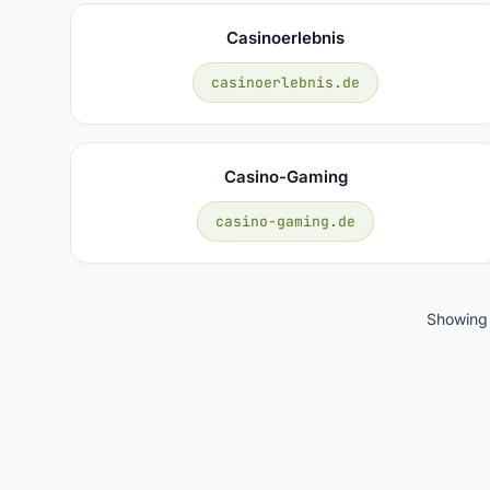
Casinoerlebnis
casinoerlebnis.de
Casino-Gaming
casino-gaming.de
Showin