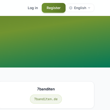
Log in
Register
English
7banditen
7banditen.de