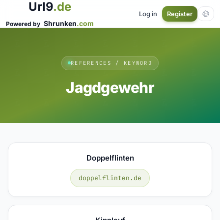
Url9
.de
Log in
Register
Shrunken
.com
Powered by
REFERENCES / KEYWORD
Jagdgewehr
Doppelflinten
doppelflinten.de