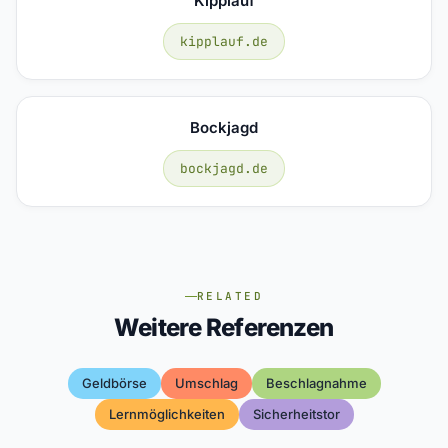
Kipplauf
kipplauf.de
Bockjagd
bockjagd.de
RELATED
Weitere Referenzen
Geldbörse
Umschlag
Beschlagnahme
Lernmöglichkeiten
Sicherheitstor