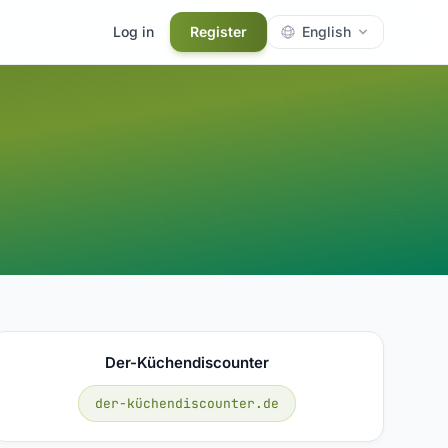
Log in
Register
English
Der-Küchendiscounter
der-küchendiscounter.de