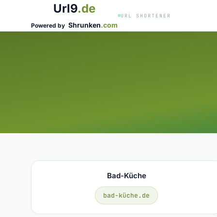
Url9
.de
URL SHORTENER
Shrunken
.com
Powered by
Bad-Küche
bad-küche.de