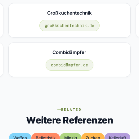
Großküchentechnik
großküchentechnik.de
Combidämpfer
combidämpfer.de
RELATED
Weitere Referenzen
Waffen
Belletristik
Minzig
Zucken
Kellerluft