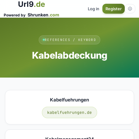
Url9
.de
Log in
Register
Shrunken
.com
Powered by
REFERENCES / KEYWORD
Kabelabdeckung
Kabelfuehrungen
kabelfuehrungen.de