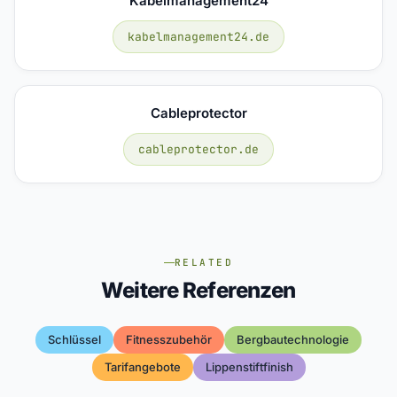
Kabelmanagement24
kabelmanagement24.de
Cableprotector
cableprotector.de
RELATED
Weitere Referenzen
Schlüssel
Fitnesszubehör
Bergbautechnologie
Tarifangebote
Lippenstiftfinish