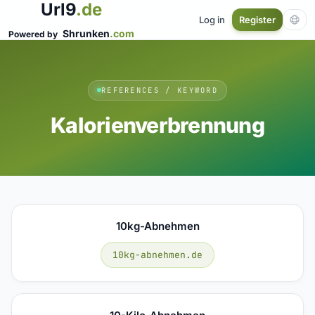
Url9
.de
Log in
Register
Shrunken
.com
Powered by
REFERENCES / KEYWORD
Kalorienverbrennung
10kg-Abnehmen
10kg-abnehmen.de