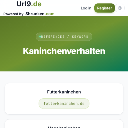
Url9
.de
Log in
Register
Shrunken
.com
Powered by
REFERENCES / KEYWORD
Kaninchenverhalten
Futterkaninchen
futterkaninchen.de