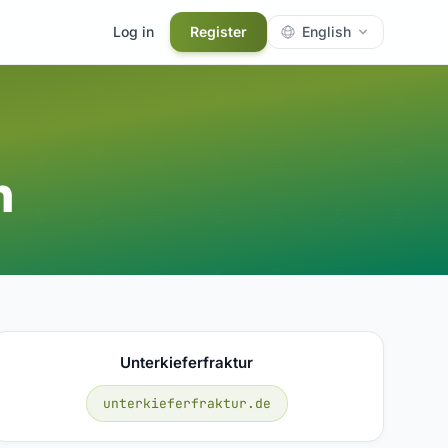
Log in
Register
English
n
Unterkieferfraktur
unterkieferfraktur.de