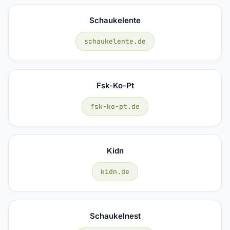
Schaukelente
schaukelente.de
Fsk-Ko-Pt
fsk-ko-pt.de
Kidn
kidn.de
Schaukelnest