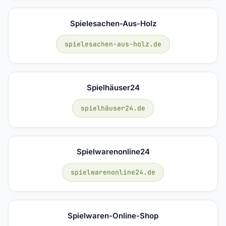
Spielesachen-Aus-Holz
spielesachen-aus-holz.de
Spielhäuser24
spielhäuser24.de
Spielwarenonline24
spielwarenonline24.de
Spielwaren-Online-Shop