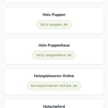
Holz-Puppen
holz-puppen.de
Holz-Puppenhaus
holz-puppenhaus.de
Holzspielwaren-Online
holzspielwaren-online.de
Hutschpferd