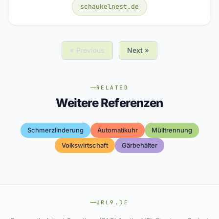
schaukelnest.de
« Previous
Next »
RELATED
Weitere Referenzen
Schmerzlinderung
Automatikuhr
Mülltrennung
Volkswirtschaft
Gärbehälter
URL9.DE