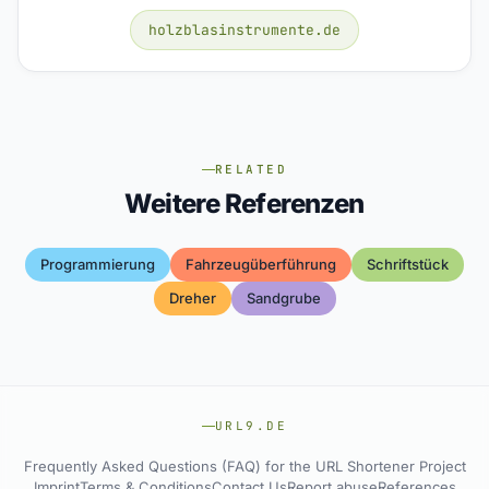
holzblasinstrumente.de
RELATED
Weitere Referenzen
Programmierung
Fahrzeugüberführung
Schriftstück
Dreher
Sandgrube
URL9.DE
Frequently Asked Questions (FAQ) for the URL Shortener Project
Imprint
Terms & Conditions
Contact Us
Report abuse
References