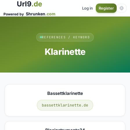
Url9
.de
Log in
Register
Shrunken
.com
Powered by
REFERENCES / KEYWORD
Klarinette
Bassettklarinette
bassettklarinette.de