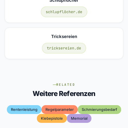
Schlupflöcher
schlupflöcher.de
Tricksereien
tricksereien.de
RELATED
Weitere Referenzen
Rentenleistung
Regelparameter
Schmierungsbedarf
Klebepistole
Memorial