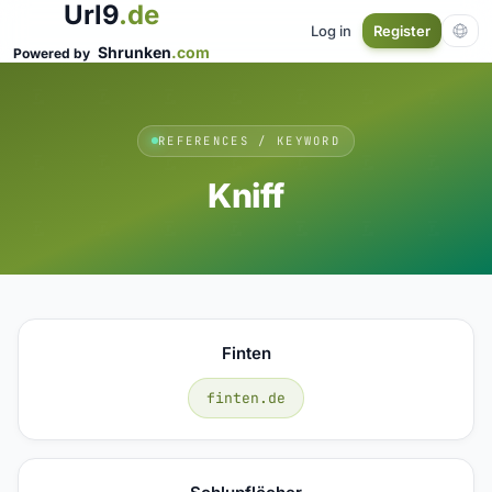
Url9
.de
Log in
Register
Shrunken
.com
Powered by
REFERENCES / KEYWORD
Kniff
Finten
finten.de