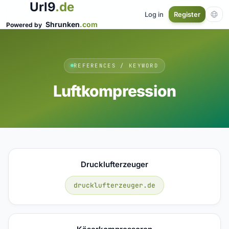
Url9
.de
Log in
Register
Shrunken
.com
Powered by
REFERENCES / KEYWORD
Luftkompression
Drucklufterzeuger
drucklufterzeuger.de