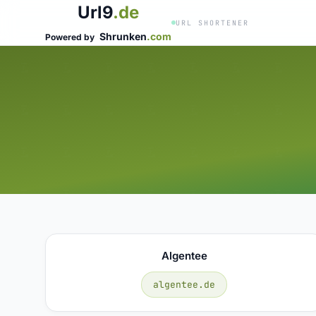
Url9
.de
URL SHORTENER
Shrunken
.com
Powered by
Algentee
algentee.de