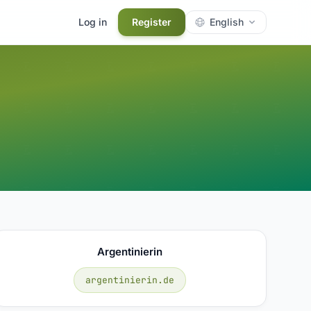
Log in
Register
English
Argentinierin
argentinierin.de