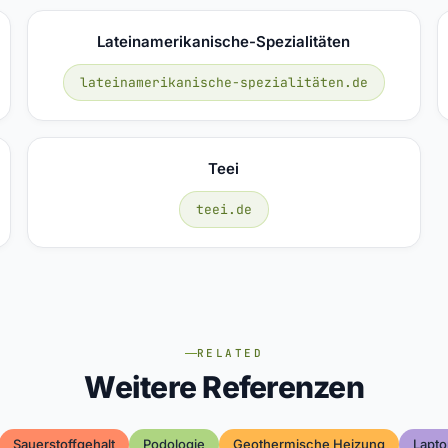
Lateinamerikanische-Spezialitäten
lateinamerikanische-spezialitäten.de
Teei
teei.de
RELATED
Weitere Referenzen
Sauerstoffgehalt
Podologie
Geothermische Heizung
Lapt