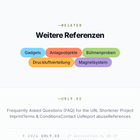
RELATED
Weitere Referenzen
Gadgets
Anlageobjekte
Bühnenproben
Druckluftverteilung
Magnetsystem
URL9.DE
Frequently Asked Questions (FAQ) for the URL Shortener Project
Imprint
Terms & Conditions
Contact Us
Report abuse
References
© 2026
URL9.DE
·
IP Geolocation by DB-IP