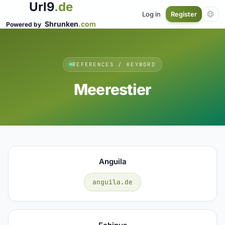
Url9
.de
Log in
Register
Shrunken
.com
Powered by
REFERENCES / KEYWORD
Meerestier
Anguila
anguila.de