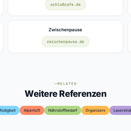
schloßcafe.de
Zwischenpause
zwischenpause.de
RELATED
Weitere Referenzen
üdigkeit
Alpenluft
Nährstoffbedarf
Organizers
Laserstra