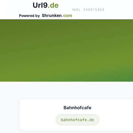
Url9
.de
URL SHORTENER
Shrunken
.com
Powered by
Bahnhofcafe
bahnhofcafe.de