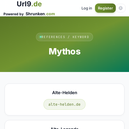
Url9
.de
Log in
Register
Shrunken
.com
Powered by
REFERENCES / KEYWORD
Mythos
Alte-Helden
alte-helden.de