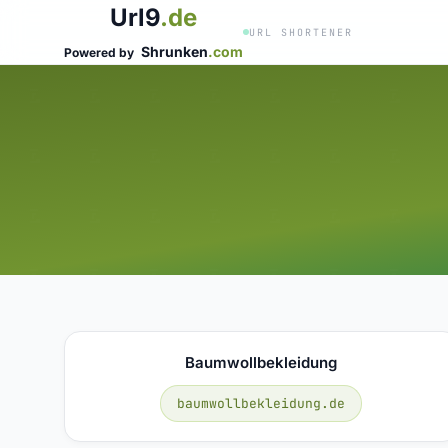
Url9
.de
URL SHORTENER
Shrunken
.com
Powered by
Baumwollbekleidung
baumwollbekleidung.de