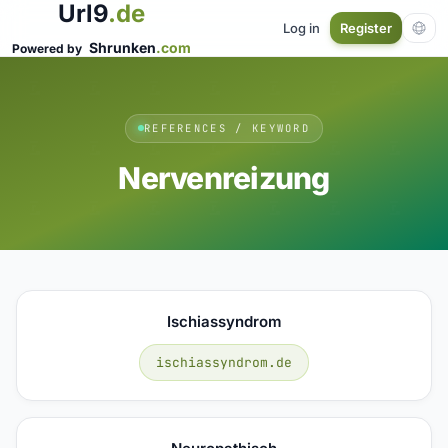
Url9
.de
Log in
Register
Shrunken
.com
Powered by
REFERENCES / KEYWORD
Nervenreizung
Ischiassyndrom
ischiassyndrom.de