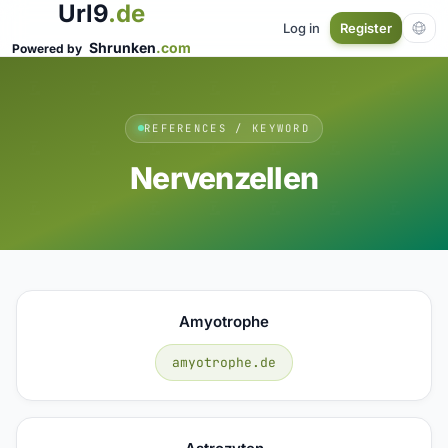
Url9
.de
Log in
Register
Shrunken
.com
Powered by
REFERENCES / KEYWORD
Nervenzellen
Amyotrophe
amyotrophe.de