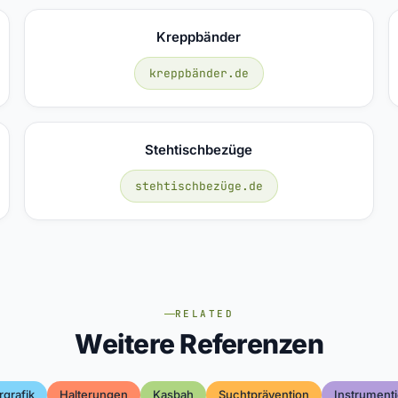
Kreppbänder
kreppbänder.de
Stehtischbezüge
stehtischbezüge.de
RELATED
Weitere Referenzen
rgrafik
Halterungen
Kasbah
Suchtprävention
Instrument