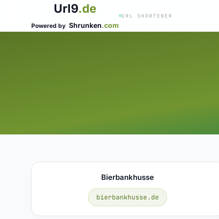
Url9
.de
URL SHORTENER
Shrunken
.com
Powered by
Bierbankhusse
bierbankhusse.de