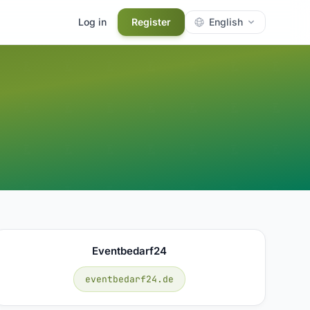
Log in
Register
English
Eventbedarf24
eventbedarf24.de