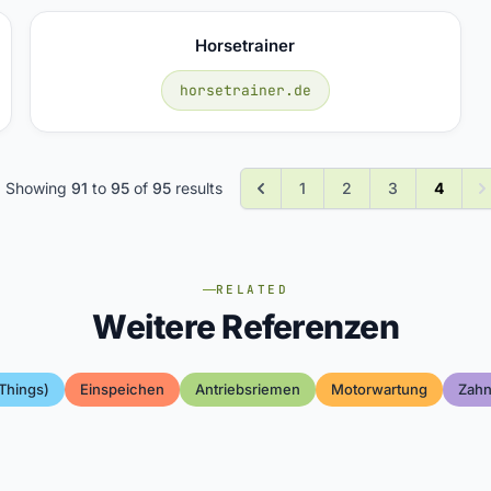
Horsetrainer
horsetrainer.de
Showing
91
to
95
of
95
results
1
2
3
4
RELATED
Weitere Referenzen
 Things)
Einspeichen
Antriebsriemen
Motorwartung
Zahn