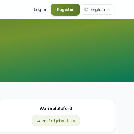
Log in
Register
English
Warmblutpferd
warmblutpferd.de