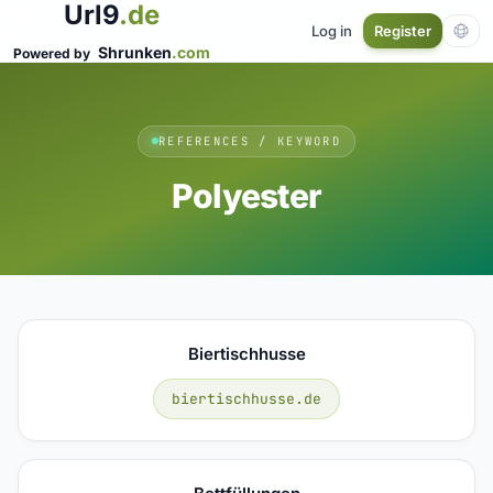
Url9
.de
Log in
Register
Shrunken
.com
Powered by
REFERENCES / KEYWORD
Polyester
Biertischhusse
biertischhusse.de