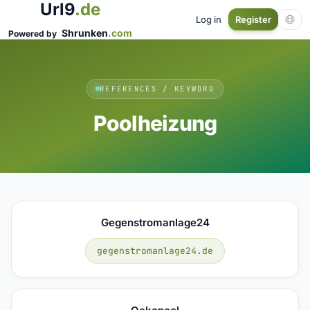
Url9
.de
Log in
Register
Shrunken
.com
Powered by
REFERENCES / KEYWORD
Poolheizung
Gegenstromanlage24
gegenstromanlage24.de