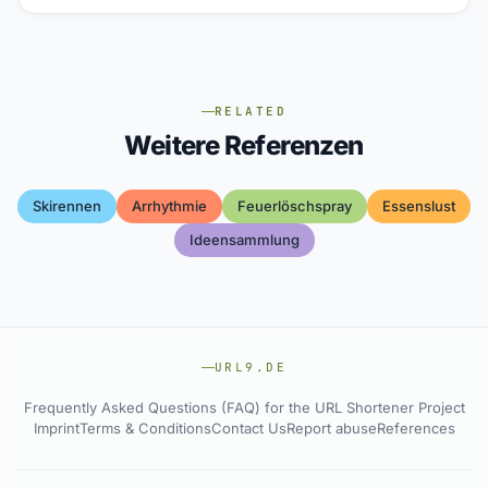
RELATED
Weitere Referenzen
Skirennen
Arrhythmie
Feuerlöschspray
Essenslust
Ideensammlung
URL9.DE
Frequently Asked Questions (FAQ) for the URL Shortener Project
Imprint
Terms & Conditions
Contact Us
Report abuse
References