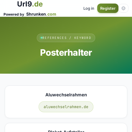
Url9
.de
Log in
Register
Shrunken
.com
Powered by
REFERENCES / KEYWORD
Posterhalter
Aluwechselrahmen
aluwechselrahmen.de