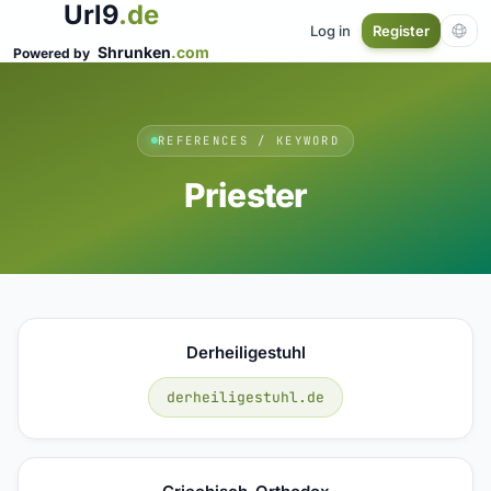
Url9
.de
Log in
Register
Shrunken
.com
Powered by
REFERENCES / KEYWORD
Priester
Derheiligestuhl
derheiligestuhl.de