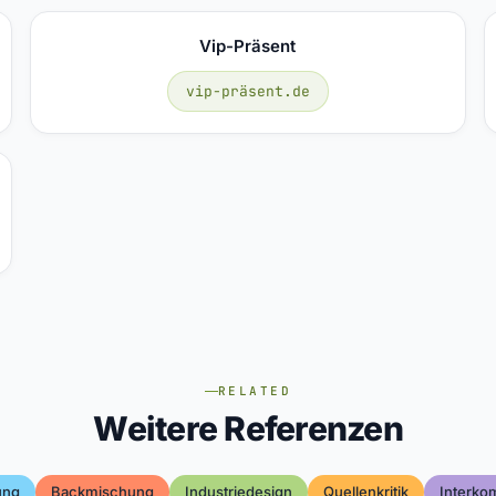
Vip-Präsent
vip-präsent.de
RELATED
Weitere Referenzen
ung
Backmischung
Industriedesign
Quellenkritik
Interko