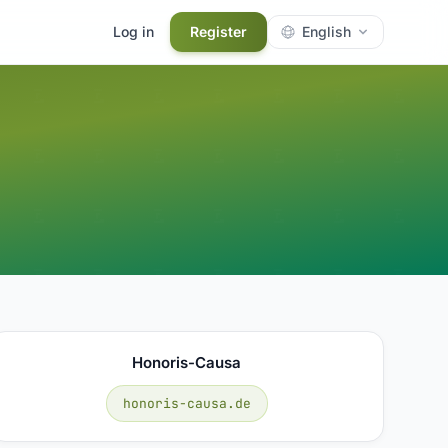
Log in
Register
English
Honoris-Causa
honoris-causa.de