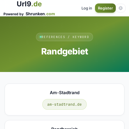
Url9
.de
Log in
Register
Shrunken
.com
Powered by
REFERENCES / KEYWORD
Randgebiet
Am-Stadtrand
am-stadtrand.de