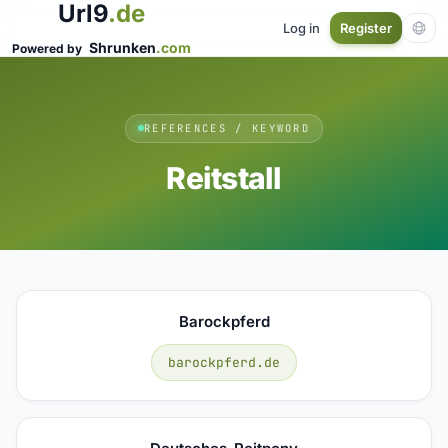
Url9
.de
Log in
Register
Shrunken
.com
Powered by
REFERENCES / KEYWORD
Reitstall
Barockpferd
barockpferd.de