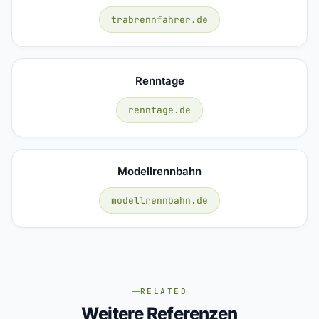
trabrennfahrer.de
Renntage
renntage.de
Modellrennbahn
modellrennbahn.de
RELATED
Weitere Referenzen