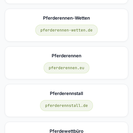
Pferderennen-Wetten
pferderennen-wetten.de
Pferderennen
pferderennen.eu
Pferderennstall
pferderennstall.de
Pferdewettbüro