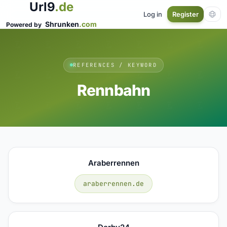
Url9
.de
Log in
Register
Shrunken
.com
Powered by
REFERENCES / KEYWORD
Rennbahn
Araberrennen
araberrennen.de