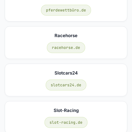
pferdewettbüro.de
Racehorse
racehorse.de
Slotcars24
slotcars24.de
Slot-Racing
slot-racing.de